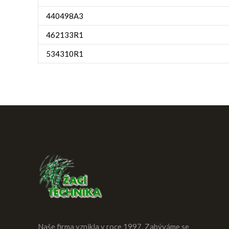
440498A3
462133R1
534310R1
Naše firma vznikla v roce 1997. Zabýváme se