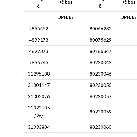
Kč bez
Kč bez
č.
č.
DPH/ks
DPH/ks
2855452
80066232
4899178
80075629
4899373
80186347
7855745
80230043
31295188
80230046
31301147
80230056
31302076
80230057
31323185
80230059
/2x/
31333804
80230060