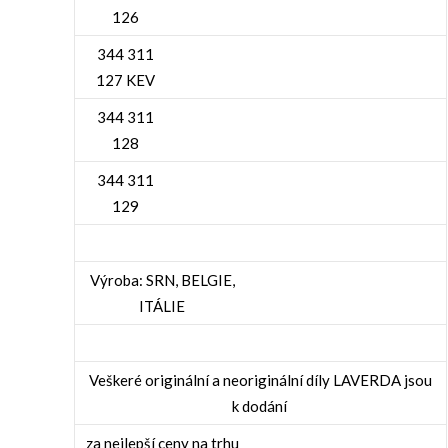
126
344 311
127 KEV
344 311
128
344 311
129
Výroba: SRN, BELGIE,
ITÁLIE
Veškeré originální a neoriginální díly LAVERDA jsou
k dodání
za nejlepší ceny na trhu