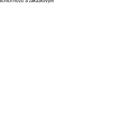
tačních nožů a zakázkovým