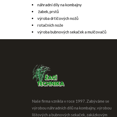
náhradní díly na kombajny
žabek, prstů
výroba drtičových nožů
rotačních nože
výroba bubnových sekaček a mulčovačů
Naše firma vznikla v roce 1997. Zabýváme se
výrobou náhradních dílů na kombajny, výrobou
lištových a bubnových sekaček, zakázkovým