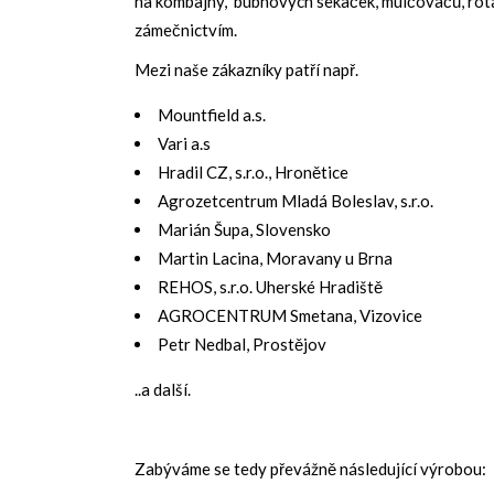
na kombajny, bubnových sekaček, mulčovačů, ro
zámečnictvím.
Mezi naše zákazníky patří např.
Mountfield a.s.
Vari a.s
Hradil CZ, s.r.o., Hronětice
Agrozetcentrum Mladá Boleslav, s.r.o.
Marián Šupa, Slovensko
Martin Lacina, Moravany u Brna
REHOS, s.r.o. Uherské Hradiště
AGROCENTRUM Smetana, Vizovice
Petr Nedbal, Prostějov
..a další.
Zabýváme se tedy převážně následující výrobou: