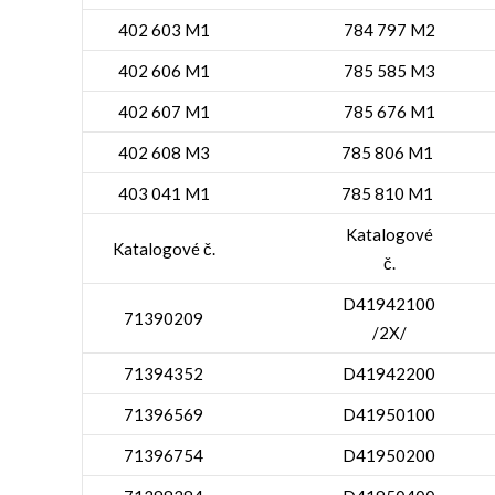
402 603 M1
784 797 M2
402 606 M1
785 585 M3
402 607 M1
785 676 M1
402 608 M3
785 806 M1
403 041 M1
785 810 M1
Katalogové
Katalogové č.
č.
D41942100
71390209
/2X/
71394352
D41942200
71396569
D41950100
71396754
D41950200