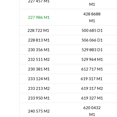
227 457 M1
M1
428 8688
227 986 M1
M1
228 722 M1
500 685 D1
228 813 M1
506 066 D1
230 356 M1
529 883 D1
232 511 M2
529 964 M1
230 381 M1
612 717 M1
233 124 M1
619 317 M1
233 213 M2
619 317 M2
233 950 M1
619 327 M1
620 0432
240 575 M2
M1