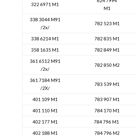
624 7994
322 6971 M1
M1
338 3044 M91
782 523 M1
/2x/
338 6214 M1
782 835 M1
358 1635 M1
782 849 M1
361 6512 M91
782 850 M2
/2x/
361 7184 M91
783 539 M1
/2X/
401 109 M1
783 907 M1
401 110 M1
784 170 M1
402 177 M1
784 796 M1
402 188 M1
784 796 M2