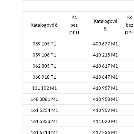
Kč
Kč
Katalogové
Katalogové č.
bez
bez
č.
DPH
DP
059 105 T1
403 677 M1
059 106 T1
410 215 M1
062 805 T1
410 617 M1
068 918 T1
410 647 M1
101 102 M1
410 957 M1
148 3881 M1
410 958 M1
161 5254 M1
410 959 M1
161 5333 M1
411 020 M1
161 6714 M1
412 236 M1