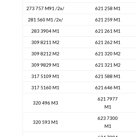
273 757 M91 /2x/
621 258 M1
281 560 M1 /2x/
621 259 M1
283 3904 M1
621 261 M1
309 8211 M2
621 262 M1
309 8212 M2
621 320 M2
309 9829 M1
621 321 M2
317 5109 M1
621 588 M1
317 5160 M1
621 646 M1
621 7977
320 496 M3
M1
623 7300
320 593 M1
M1