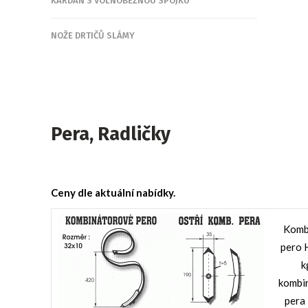
KARDAN S VOLNOBĚŽNOU SPOJKU
NOŽE DRTIČŮ SLÁMY
Pera, Radličky
Ceny dle aktuální nabídky.
Komb
pero 
k
kombi
pera