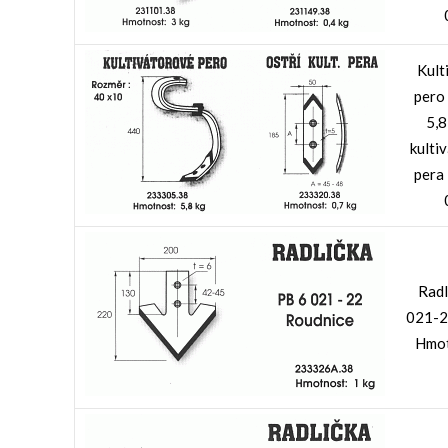
Kult
pero
5,8
kulti
pera
Radl
021-2
Hmot