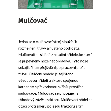
Mulčovač
Jedná se o mulčovací stroj sloužící k
rozmělnění trávy a hustého podrostu.
Mulčovač se skládá z rotační hřídele, ke které
je připevněny nože nebo kladiva. Tyto nože
sekají během přejíždění po pracovní ploše
trávu. Otáčení hřídele je zajištěno
vývodovou hřídelí traktoru spojenou
kardanem s převodovou skříní uprostřed
mulčovače. Mulčovač se připojuje na
tříbodový závěs traktoru. Mulčovací hřídel se
otáčí proti směru pojezdu traktoru a tím