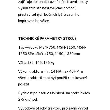
zajišťuje dokonalé rozmělnění travní hmoty.
Výšku strniště nastavujeme pomocí
přestavitelných bočních lyží a zadního
kopírovacího válce.
TECHNICKÉ PARAMETRY STROJE
Typ výrobku MSN-950, MSN-1150, MSN-
1350 Šíře záběru 950, 1150, 1350 mm
Váha 135, 145, 175 kg
Výkon traktoru min. 14 HP max 40HP , u
všech traktorů musí být použit redukovaný
pojezd
Rychlost pojezdu v závislosti na podmínkách
2-5 km/hod.
Vývodové otáčky traktoru pro zadní vývod