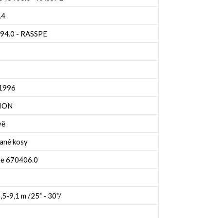
.4
294.0 - RASSPE
 1996
XION
vě
ané kosy
je 670406.0
,5-9,1 m /25" - 30"/