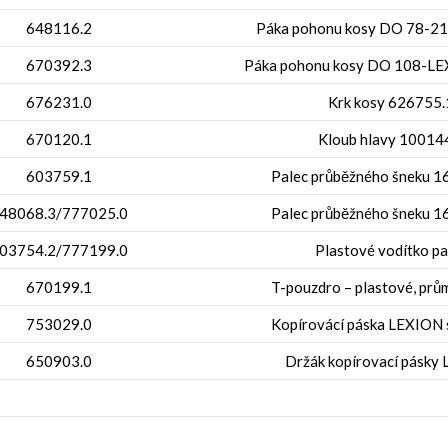
648116.2
Páka pohonu kosy DO 78-218
670392.3
Páka pohonu kosy DO 108-LEX
676231.0
Krk kosy 626755.
670120.1
Kloub hlavy 10014
603759.1
Palec průběžného šneku 
48068.3/777025.0
Palec průběžného šneku 
03754.2/777199.0
Plastové vodítko pa
670199.1
T-pouzdro – plastové, prů
753029.0
Kopírovácí páska LEXION s
650903.0
Držák kopírovací pásky