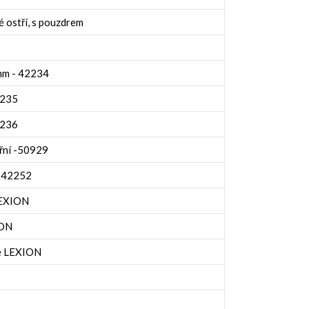
é ostří, s pouzdrem
 mm - 42234
2235
2236
řní -50929
- 42252
LEXION
ION
e LEXION