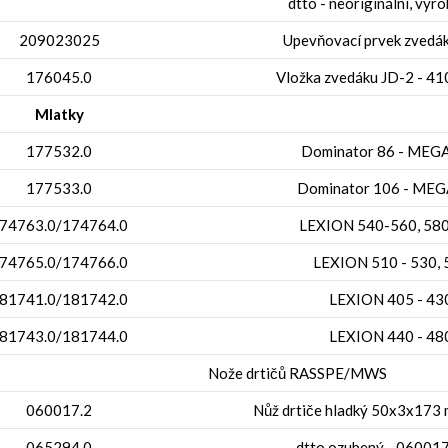
dtto - neoriginální, výr
209023025
Upevňovací prvek zvedá
176045.0
Vložka zvedáku JD-2 - 4
Mlatky
177532.0
Dominator 86 - MEG
177533.0
Dominator 106 - MEG
74763.0/174764.0
LEXION 540-560, 58
74765.0/174766.0
LEXION 510 - 530, 
81741.0/181742.0
LEXION 405 - 43
81743.0/181744.0
LEXION 440 - 48
Nože drtičů RASSPE/MWS
060017.2
Nůž drtiče hladký 50x3x173
065294.0
dtto ozubený - 06001