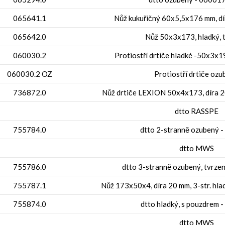
065641.1
Nůž kukuřičný 60x5,5x176 mm, dí
065642.0
Nůž 50x3x173, hladký, 
060030.2
Protiostří drtiče hladké -50x3x
060030.2 OZ
Protiostří drtiče oz
736872.0
Nůž drtiče LEXION 50x4x173, díra 
dtto RASSPE
755784.0
dtto 2-stranně ozubený 
dtto MWS
755786.0
dtto 3-stranně ozubený, tvrze
755787.1
Nůž 173x50x4, díra 20 mm, 3-str. hlad
755874.0
dtto hladký, s pouzdrem 
dtto MWS