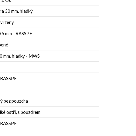
ra 30 mm, hladký
tvrzený
195 mm - RASSPE
ubené
20 mm, hladký - MWS
- RASSPE
ný bez pouzdra
ké ostří, s pouzdrem
- RASSPE