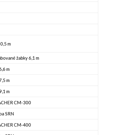
0,5 m
ubované žabky 6,1 m
6,6 m
7,5 m
9,1 m
UMACHER CM-300
oba SRN
UMACHER CM-400