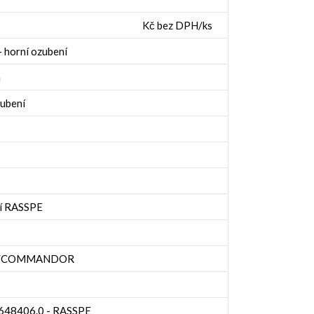
Kč bez DPH/ks
 horní ozubení
á
zubení
ní RASSPE
OR/COMMANDOR
 648406.0 - RASSPE