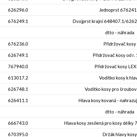
626296.0
Jednoprst 676241
676249.1
Dvojprst krajní 648407.1/626
dtto - náhrada
676236.0
Přidržovač kosy
626749.1
Přidržovač kosy od r.
767940.0
Přidržovač kosy LE
613017.2
Vodítko kosy k hla
626748.1
Vodítko kosy pro šroubov
626411.1
Hlava kosy kovaná - nahrazu
dtto - náhrada
666743.0
Hlava kosy zesílená pro kosy délky 7
670395.0
Držák hlavy kosy