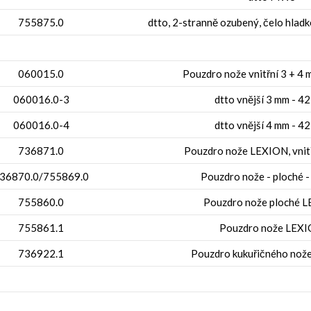
755875.0
dtto, 2-stranně ozubený, čelo hladk
060015.0
Pouzdro nože vnitřní 3 + 4
060016.0-3
dtto vnější 3 mm - 4
060016.0-4
dtto vnější 4 mm - 4
736871.0
Pouzdro nože LEXION, vnit
36870.0/755869.0
Pouzdro nože - ploché 
755860.0
Pouzdro nože ploché 
755861.1
Pouzdro nože LEX
736922.1
Pouzdro kukuřičného nož