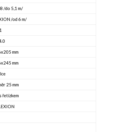
 /do 5,1 m/
ION /od 6 m/
1
4.0
16x205 mm
16x245 mm
lce
měr 25 mm
 řetízkem
 LEXION