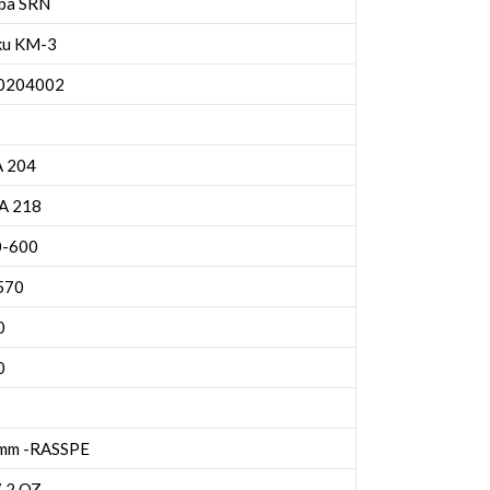
oba SRN
ku KM-3
10204002
A 204
A 218
0-600
570
0
0
 mm -RASSPE
7.2 OZ