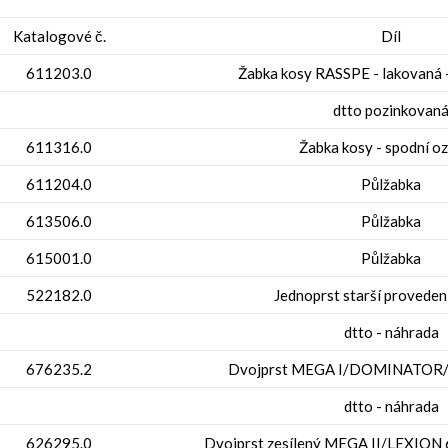
Katalogové č.
Díl
611203.0
Žabka kosy RASSPE - lakovaná -
dtto pozinkovan
611316.0
Žabka kosy - spodní o
611204.0
Půlžabka
613506.0
Půlžabka
615001.0
Půlžabka
522182.0
Jednoprst starší provede
dtto - náhrada
676235.2
Dvojprst MEGA I/DOMINAT
dtto - náhrada
626295.0
Dvojprst zesílený MEGA II/LEXION